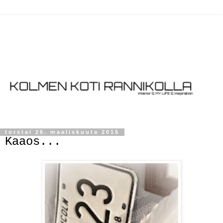
torstai 26. maaliskuuta 2015
Kaaos...