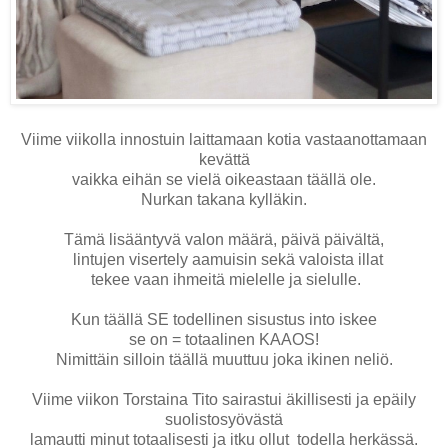
Viime viikolla innostuin laittamaan kotia vastaanottamaan
kevättä
vaikka eihän se vielä oikeastaan täällä ole.
Nurkan takana kylläkin.
Tämä lisääntyvä valon määrä, päivä päivältä,
lintujen visertely aamuisin sekä valoista illat
tekee vaan ihmeitä mielelle ja sielulle.
Kun täällä SE todellinen sisustus into iskee
se on = totaalinen KAAOS!
Nimittäin silloin täällä muuttuu joka ikinen neliö.
Viime viikon Torstaina Tito sairastui äkillisesti ja epäily
suolistosyövästä
lamautti minut totaalisesti ja itku ollut todella herkässä.