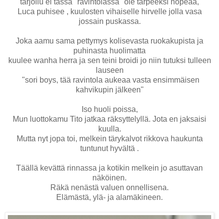
tarjoilu ei tässä "ravintolassa" ole tarpeeksi nopeaa,
Luca puhisee , kuulosten vihaiselle hirvelle jolla vasa
jossain puskassa.
Joka aamu sama pettymys kolisevasta ruokakupista ja
puhinasta huolimatta
kuulee wanha herra ja sen teini broidi jo niin tutuksi tulleen
lauseen
"sori boys, tää ravintola aukeaa vasta ensimmäisen
kahvikupin jälkeen"
Iso huoli poissa,
Mun luottokamu Tito jatkaa räksyttelyllä. Jota en jaksaisi
kuulla.
Mutta nyt jopa toi, melkein tärykalvot rikkova haukunta
tuntunut hyvältä .
Täällä kevättä rinnassa ja kotikin melkein jo asuttavan
näköinen.
Räkä nenästä valuen onnellisena.
Elämästä, ylä-
ja
alamäkineen
.