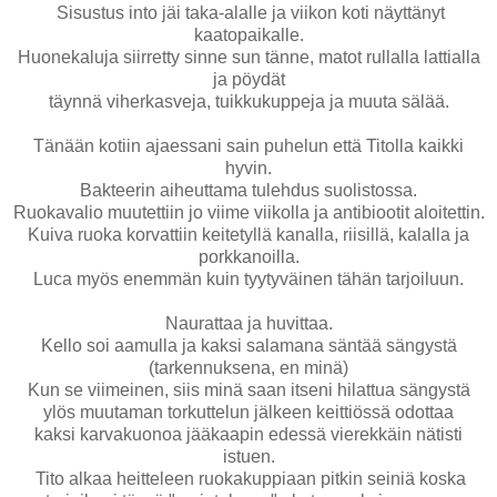
Sisustus into jäi taka-alalle ja viikon koti näyttänyt
kaatopaikalle.
Huonekaluja siirretty sinne sun tänne, matot rullalla lattialla
ja pöydät
täynnä viherkasveja, tuikkukuppeja ja muuta sälää.
Tänään kotiin ajaessani sain puhelun että Titolla kaikki
hyvin.
Bakteerin aiheuttama tulehdus suolistossa.
Ruokavalio muutettiin jo viime viikolla ja antibiootit aloitettin.
Kuiva ruoka korvattiin keitetyllä kanalla, riisillä, kalalla ja
porkkanoilla.
Luca myös enemmän kuin tyytyväinen tähän tarjoiluun.
Naurattaa ja huvittaa.
Kello soi aamulla ja kaksi salamana säntää sängystä
(tarkennuksena, en minä)
Kun se viimeinen, siis minä saan itseni hilattua sängystä
ylös muutaman torkuttelun jälkeen keittiössä odottaa
kaksi karvakuonoa jääkaapin edessä vierekkäin nätisti
istuen.
Tito alkaa heitteleen ruokakuppiaan pitkin seiniä koska